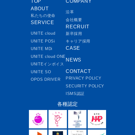
TOP
COMPANY
ABOUT
沿革
私たちの使命
会社概要
SERVICE
RECRUIT
UNITE cloud
新卒採用
UNITE POSi
キャリア採用
CASE
UNITE MDi
UNITE cloud ONE
NEWS
UNITEインボイス
CONTACT
UNITE SO
PRIVACY POLICY
OPOS DRIVER
SECURITY POLICY
ISMS認証
各種認定