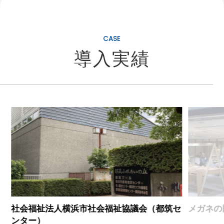
CASE
導入実績
社会福祉法人横浜市社会福祉協議会（都筑セ
メガネの
ンター）