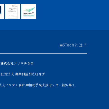
5Techとは？
社
株式会社ソリマチＧＯ
般社団法人 農業利益創造研究所
法人ソリマチ会計
相続手続支援センター新潟第１