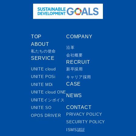
TOP
COMPANY
ABOUT
沿革
私たちの使命
会社概要
SERVICE
RECRUIT
UNITE cloud
新卒採用
UNITE POSi
キャリア採用
CASE
UNITE MDi
UNITE cloud ONE
NEWS
UNITEインボイス
CONTACT
UNITE SO
PRIVACY POLICY
OPOS DRIVER
SECURITY POLICY
ISMS認証