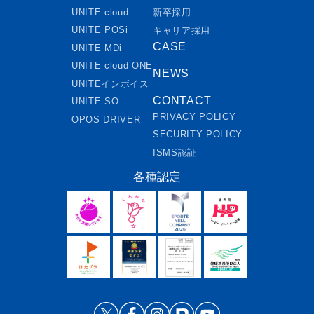
UNITE cloud
新卒採用
UNITE POSi
キャリア採用
CASE
UNITE MDi
UNITE cloud ONE
NEWS
UNITEインボイス
CONTACT
UNITE SO
PRIVACY POLICY
OPOS DRIVER
SECURITY POLICY
ISMS認証
各種認定