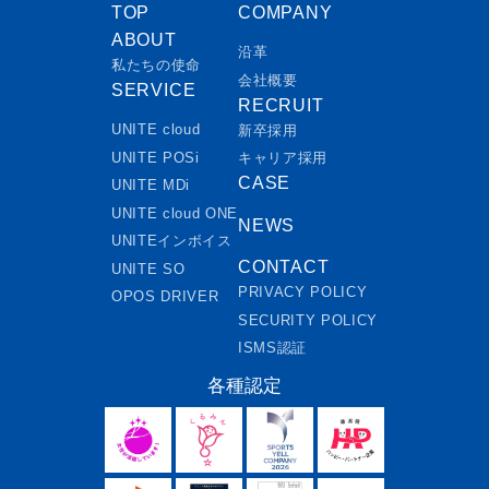
TOP
COMPANY
ABOUT
沿革
私たちの使命
会社概要
SERVICE
RECRUIT
UNITE cloud
新卒採用
UNITE POSi
キャリア採用
CASE
UNITE MDi
UNITE cloud ONE
NEWS
UNITEインボイス
CONTACT
UNITE SO
PRIVACY POLICY
OPOS DRIVER
SECURITY POLICY
ISMS認証
各種認定